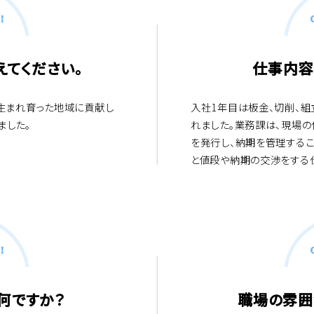
!
てください。
仕事内容
に生まれ育った地域に貢献し
入社1年目は板金、切削、
ました。
れました。業務課は、現場
を発行し、納期を管理するこ
と値段や納期の交渉をする
!
何ですか？
職場の雰囲