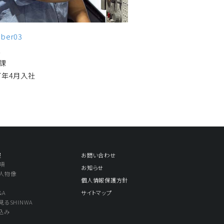
ber03
.
課
07年4月入社
報
お問い合わせ
要項
お知らせ
る人物像
個人情報保護方針
&A
サイトマップ
見るSHINWA
し込み