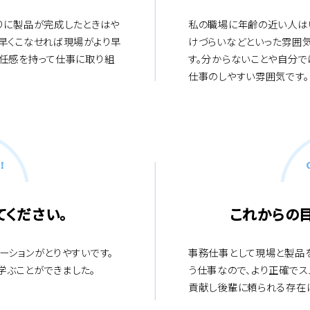
りに製品が完成したときはや
私の職場に年齢の近い人は
早くこなせれば現場がより早
けづらいなどといった雰囲
責任感を持って仕事に取り組
す。分からないことや自分
仕事のしやすい雰囲気です。
!
ください。
これからの
ーションがとりやすいです。
事務仕事として現場と製品
学ぶことができました。
う仕事なので、より正確でス
貢献し後輩に頼られる存在