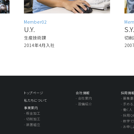
Member02
Mem
U.Y.
S.Y
生産技術課
切削
2014年4月入社
20
トップページ
会社情報
採用情
- 会社案内
- 募集
私たちについて
- 設備紹介
- 求め
事業案内
- 働く人
- 板金加工
- 採用Q
- 切削加工
- 数字で
- 装置組立
- お申